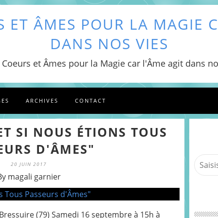
 ET ÂMES POUR LA MAGIE C
DANS NOS VIES
 Coeurs et Âmes pour la Magie car l'Âme agit dans no
GES
ARCHIVES
CONTACT
ET SI NOUS ÉTIONS TOUS
EURS D'ÂMES"
20 JUIN 2017
By magali garnier
Bressuire (79) Samedi 16 septembre à 15h à