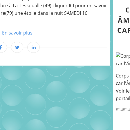
e à La Tessoualle (49) cliquer ICI pour en savoir
C
ire(79) une étoile dans la nuit SAMEDI 16
ÂM
CA
En savoir plus
Corps 
car l'
Voir le
portai