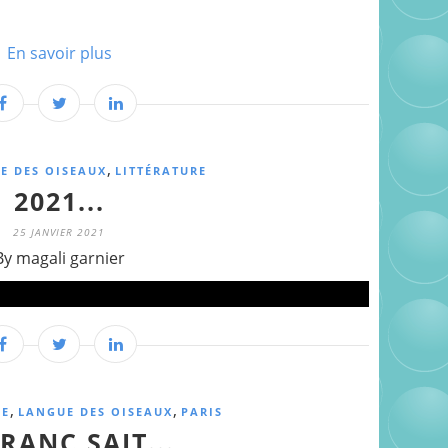
En savoir plus
,
E DES OISEAUX
LITTÉRATURE
2021...
25 JANVIER 2021
By magali garnier
,
,
CE
LANGUE DES OISEAUX
PARIS
FRANC SAIT...