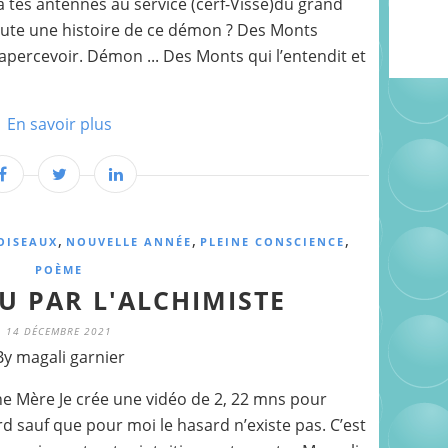
 à tes antennes au service (cerf-Visse)du grand
toute une histoire de ce démon ? Des Monts
’apercevoir. Démon ... Des Monts qui l’entendit et
En savoir plus
,
,
,
OISEAUX
NOUVELLE ANNÉE
PLEINE CONSCIENCE
POÈME
VU PAR L'ALCHIMISTE
14 DÉCEMBRE 2021
By magali garnier
ne Mère Je crée une vidéo de 2, 22 mns pour
d sauf que pour moi le hasard n’existe pas. C’est