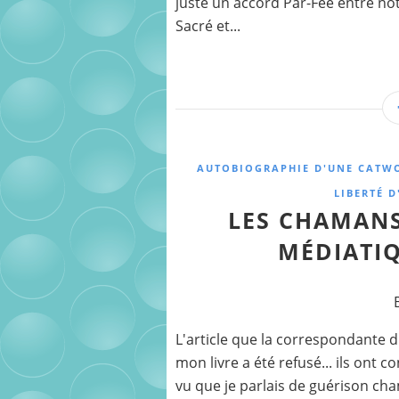
juste un accord Par-Fée entre not
Sacré et...
AUTOBIOGRAPHIE D'UNE CAT
LIBERTÉ D
LES CHAMANS
MÉDIATIQ
L'article que la correspondante d
mon livre a été refusé... ils ont 
vu que je parlais de guérison cha