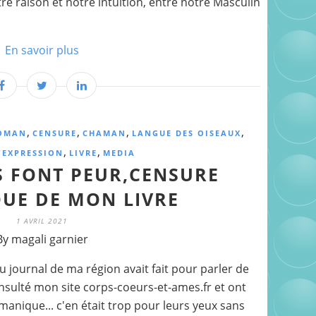
re raison et notre intuition, entre notre Masculin
En savoir plus
,
,
,
,
WOMAN
CENSURE
CHAMAN
LANGUE DES OISEAUX
,
,
'EXPRESSION
LIVRE
MEDIA
 FONT PEUR,CENSURE
UE DE MON LIVRE
1 AVRIL 2021
By magali garnier
u journal de ma région avait fait pour parler de
consulté mon site corps-coeurs-et-ames.fr et ont
manique... c'en était trop pour leurs yeux sans