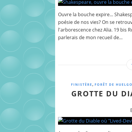
Ouvre la bouche expire... Shakes
poésie de nos vies? On se retrou
l'arborescence chez Alia. 19 bis
parlerais de mon recueil de...
,
FINISTÈRE
FORÊT DE HUELG
GROTTE DU DI