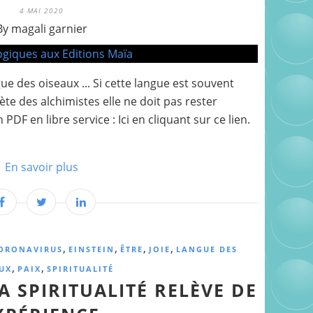
4 MAI 2020
By magali garnier
ue des oiseaux ... Si cette langue est souvent
 des alchimistes elle ne doit pas rester
 PDF en libre service : Ici en cliquant sur ce lien.
En savoir plus
,
,
,
,
ORONAVIRUS
EINSTEIN
ÊTRE
JOIE
LANGUE DES
,
,
UX
PAIX
SPIRITUALITÉ
A SPIRITUALITÉ RELÈVE DE