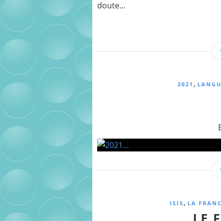
doute...
,
2021
LANGU
,
ISIS
LA FRAN
LE 