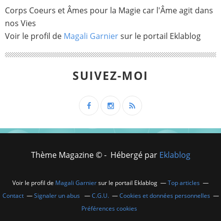
Corps Coeurs et Âmes pour la Magie car l'Âme agit dans
nos Vies
Voir le profil de
Magali Garnier
sur le portail Eklablog
SUIVEZ-MOI
Thème Magazine © - Hébergé par
Eklablog
Voir le profil de
Magali Garnier
sur le portail Eklablog
Top articles
Contact
Signaler un abus
C.G.U.
Cookies et données personnelles
Préférences cookies