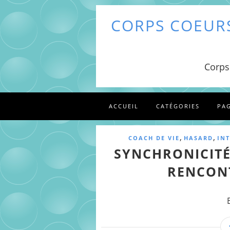
CORPS COEURS
Corps
ACCUEIL
CATÉGORIES
PA
,
,
COACH DE VIE
HASARD
IN
SYNCHRONICITÉS
RENCONT