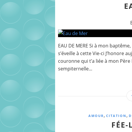
E
EAU DE MERE Si à mon baptême, l’
s’éveille à cette Vie-ci J’honore a
couronne qui t’a liée à mon Père
sempiternelle...
,
,
AMOUR
CITATION
D
FÉE-