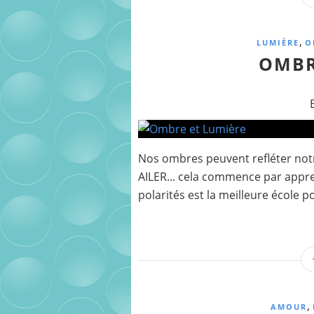
,
LUMIÈRE
O
OMBR
Nos ombres peuvent refléter notre 
AILER... cela commence par appre
polarités est la meilleure école 
,
AMOUR