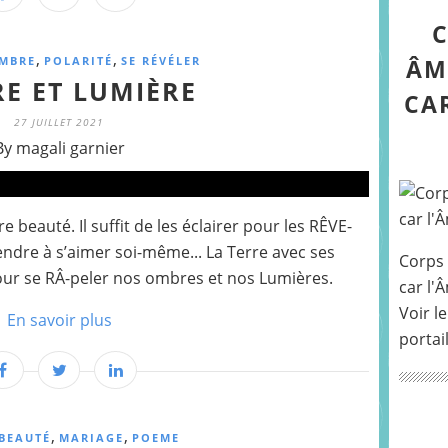
C
,
,
MBRE
POLARITÉ
SE RÉVÉLER
ÂM
E ET LUMIÈRE
CA
27 JUILLET 2021
By magali garnier
beauté. Il suffit de les éclairer pour les RÊVE-
ndre à s’aimer soi-même... La Terre avec ses
Corps 
pour se RÂ-peler nos ombres et nos Lumières.
car l'
Voir le
En savoir plus
portai
,
,
BEAUTÉ
MARIAGE
POEME