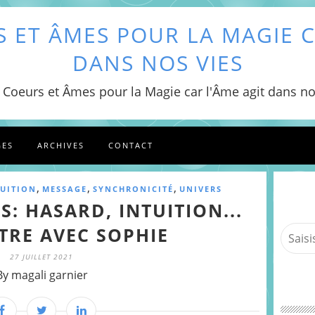
 ET ÂMES POUR LA MAGIE C
DANS NOS VIES
 Coeurs et Âmes pour la Magie car l'Âme agit dans no
GES
ARCHIVES
CONTACT
,
,
,
TUITION
MESSAGE
SYNCHRONICITÉ
UNIVERS
: HASARD, INTUITION...
RE AVEC SOPHIE
27 JUILLET 2021
By magali garnier