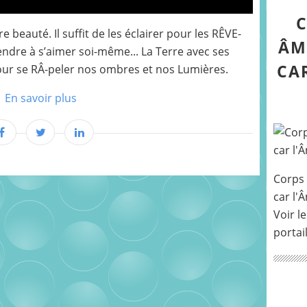
C
beauté. Il suffit de les éclairer pour les RÊVE-
ÂM
ndre à s’aimer soi-même... La Terre avec ses
CA
pour se RÂ-peler nos ombres et nos Lumières.
En savoir plus
Corps 
car l'
Voir le
portai