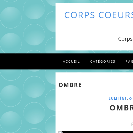
CORPS COEURS
Corps
ACCUEIL
CATÉGORIES
PA
OMBRE
,
LUMIÈRE
O
OMBR