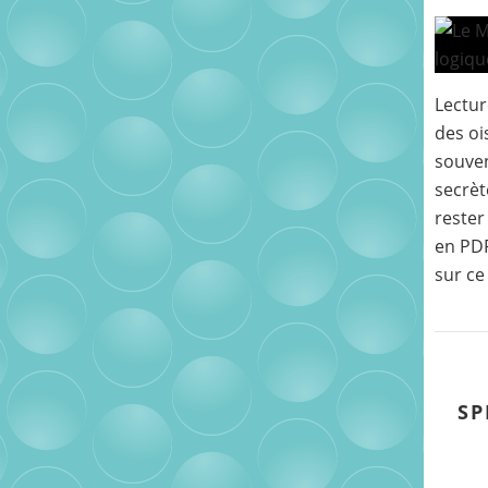
Lectur
des oi
souve
secrèt
rester
en PDF 
sur ce 
SP