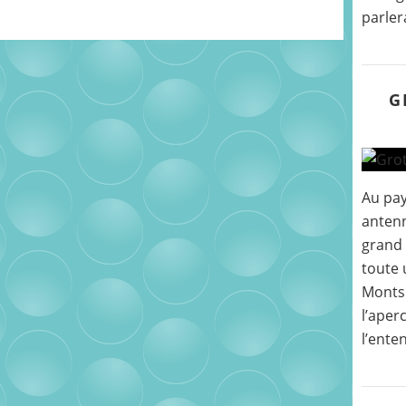
parler
G
Au pay
antenn
grand 
toute 
Monts 
l’aper
l’enten