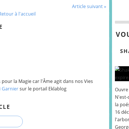
Article suivant »
Retour à l'accueil
E
VOU
SH
pour la Magie car l'Âme agit dans nos Vies
i Garnier
sur le portail Eklablog
Ouvre 
N'est-
la poé
CLE
16 déc
l'arbo
George