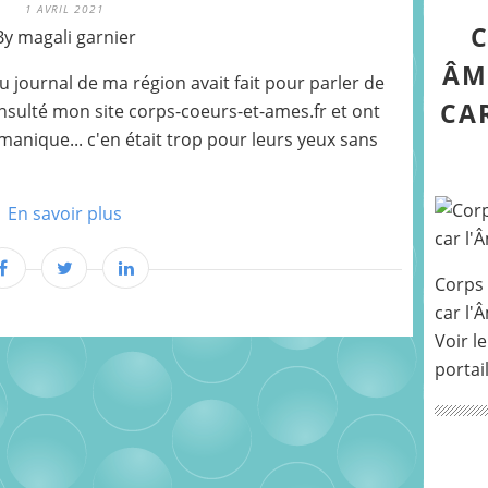
1 AVRIL 2021
C
By magali garnier
ÂM
u journal de ma région avait fait pour parler de
CA
consulté mon site corps-coeurs-et-ames.fr et ont
manique... c'en était trop pour leurs yeux sans
En savoir plus
Corps 
car l'
Voir le
portai