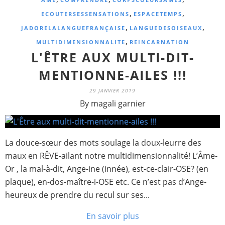
,
,
ECOUTERSESSENSATIONS
ESPACETEMPS
,
,
JADORELALANGUEFRANÇAISE
LANGUEDESOISEAUX
,
MULTIDIMENSIONNALITE
REINCARNATION
L'ÊTRE AUX MULTI-DIT-
MENTIONNE-AILES !!!
29 JANVIER 2019
By magali garnier
La douce-sœur des mots soulage la doux-leurre des
maux en RÊVE-ailant notre multidimensionnalité! L’Âme-
Or , la mal-à-dit, Ange-ine (innée), est-ce-clair-OSE? (en
plaque), en-dos-maître-i-OSE etc. Ce n’est pas d’Ange-
heureux de prendre du recul sur ses...
En savoir plus