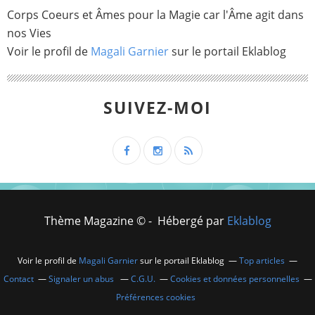
Corps Coeurs et Âmes pour la Magie car l'Âme agit dans
nos Vies
Voir le profil de
Magali Garnier
sur le portail Eklablog
SUIVEZ-MOI
Thème Magazine © - Hébergé par
Eklablog
Voir le profil de
Magali Garnier
sur le portail Eklablog
Top articles
Contact
Signaler un abus
C.G.U.
Cookies et données personnelles
Préférences cookies