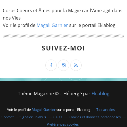
Corps Coeurs et Âmes pour la Magie car l'Âme agit dans
nos Vies
Voir le profil de
Magali Garnier
sur le portail Eklablog
SUIVEZ-MOI
Thème Magazine © - Hébergé par
Eklablog
Voir le profil de
Magali Garnier
sur le portail Eklablog
Top articles
Contact
Signaler un abus
C.G.U.
Cookies et données personnelles
Préférences cookies