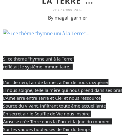
LA TERRE"...
29 OCTOBRE 2020
By magali garnier
Si ce thème "hymne uni à la Terre"
reflétait le système immunitaire...
L'air de rien, l'air de la mer, à l'air de nous oxygéner
Il nous soigne, telle la mère qui nous prend dans ses bras
L'Âme erre entre Terre et Ciel et nous ressource
Source du vivant, infiltrant toute âme accueillante
En secret air le Souffle de Vie nous inspire,
Ainsi se crée Terre dans la Paix et la Joie du moment.
Sur les vagues houleuses de l'air du temps