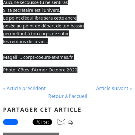
Aucune secousse tu ne sentiras
Si ta secrétaire est l'univers.
Le point d'équilibre sera cette ancre
posée au point de départ de ton bassin
permettant à ton corps de subir
les remous de la vie...
Magali ...
corps-coeurs-et-ames.fr
Photo: Côtes d'Armor Octobre 2020
« Article précédent
Article suivant »
Retour à l'accueil
PARTAGER CET ARTICLE