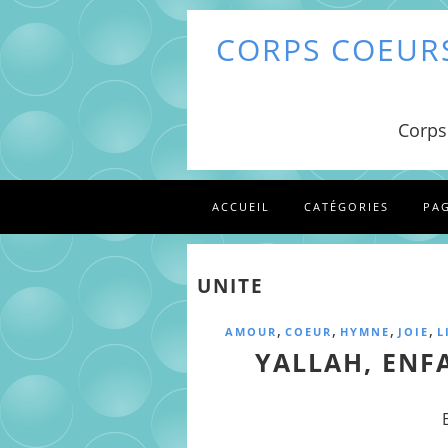
CORPS COEURS
Corps
ACCUEIL
CATÉGORIES
PA
UNITE
,
,
,
,
AMOUR
COEUR
HYMNE
JOIE
L
YALLAH, ENFA