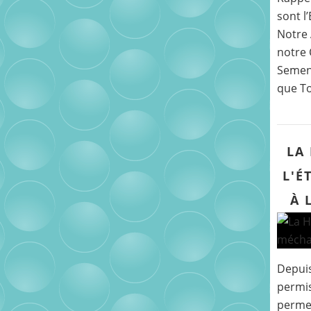
sont l
Notre 
notre 
Semen
que Toi
LA
L'É
À 
Depuis
permis
permet