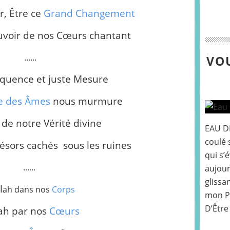
r, Être ce
Grand Changement
ouvoir de nos Cœurs chantant
......
VOU
uence et juste Mesure
e des Âmes
nous murmure
 de notre Vérité divine
EAU DE
coulé 
ésors cachés sous les ruines
qui s’é
......
aujour
glissa
l
ah dans nos
Corps
mon Pè
D’Être
lah par nos
Cœurs