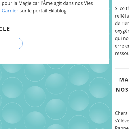
pour la Magie car l'Âme agit dans nos Vies
Si ce 
i Garnier
sur le portail Eklablog
reflét
de rien
CLE
oxygén
qui no
erre e
ressou
MA
NOS
Chers 
s’élèv
Rappe