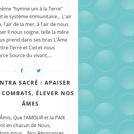
thème "hymne uni à la Terre"
ait le système immunitaire... L'air
, l'air de la mer, à l'air de nous
er Il nous soigne, telle la mère
us prend dans ses bras L'Âme
ntre Terre et Ciel et nous
rce Source du vivant,...
NTRA SACRÉ : APAISER
 COMBATS, ÉLEVER NOS
ÂMES
Âmis, Que l’AMOUR et la PAIX
ent en chacun de Nous,
lons-nous… Nos Résistances