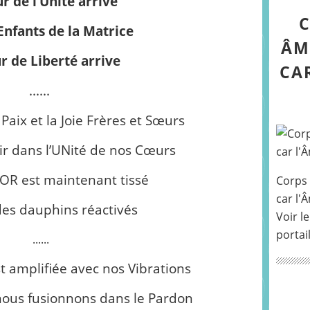
ur de l’Unité arrive
C
Enfants de la Matrice
ÂM
r de Liberté arrive
CA
......
Paix et la Joie Frères et Sœurs
ir dans l’UNité de nos Cœurs
 d’OR est maintenant tissé
Corps 
car l'
des dauphins réactivés
Voir le
portai
......
st amplifiée avec nos Vibrations
 nous fusionnons dans le Pardon