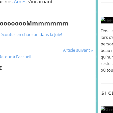
ur nos
Âmes
s’incarnant
oooooooooMmmmmmm
Fée-Li
l'écouter en chanson dans la Joie!
lors d
person
Article suivant »
beau m
Retour à l'accueil
qu’hum
reste 
E
où tou
SI 