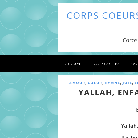
CORPS COEURS
Corps
ACCUEIL
CATÉGORIES
PA
,
,
,
,
AMOUR
COEUR
HYMNE
JOIE
L
YALLAH, ENFA
Yallah,