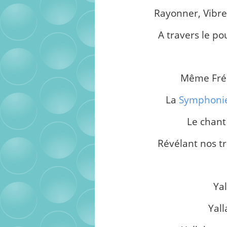
Rayonner, Vibre
A travers le p
Même Fréq
La
Symphoni
Le chant
Révélant nos tr
Yal
Yal