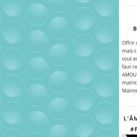
B
Offrir
mais 
tout e
faut r
AMOUR.
matrice
Mainte
L'Â
#