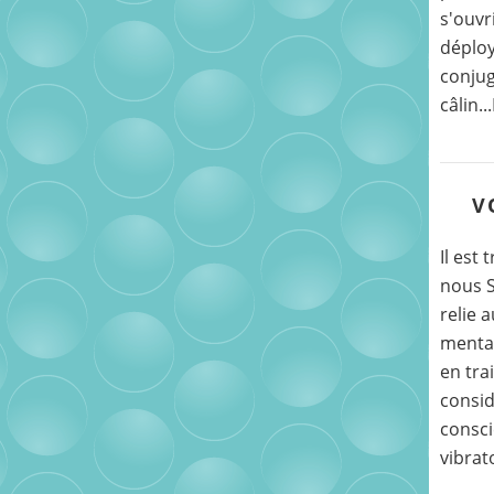
s'ouvr
déploy
conjug
câlin..
V
Il est
nous 
relie 
mental
en tra
consid
consc
vibrato