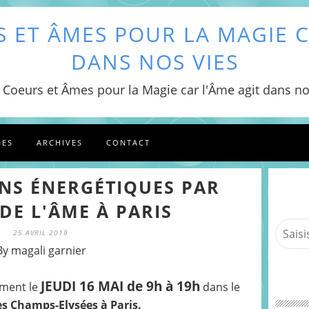
 ET ÂMES POUR LA MAGIE C
DANS NOS VIES
 Coeurs et Âmes pour la Magie car l'Âme agit dans no
GES
ARCHIVES
CONTACT
NS ÉNERGÉTIQUES PAR
DE L'ÂME À PARIS
25 AVRIL 2019
By magali garnier
JEUDI 16 MAI de 9h à 19h
ement le
dans le
es Champs-Elysées à Paris.