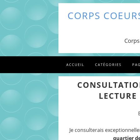
CORPS COEURS
Corps
ACCUEIL
CATÉGORIES
PA
CONSULTATIO
LECTURE 
Je consulterais exceptionnell
quartier d