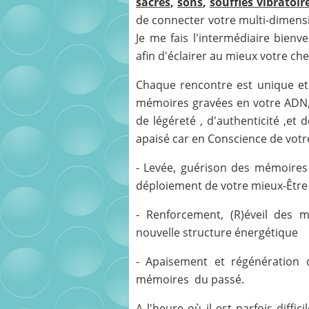
sacrés
,
sons
,
souffles vibratoir
de connecter votre multi-dimensi
Je me fais l'intermédiaire bien
afin d'éclairer au mieux votre ch
Chaque rencontre est unique et 
mémoires gravées en votre ADN, 
de légéreté , d'authenticité ,et 
apaisé car en Conscience de votr
- Levée, guérison des mémoires t
déploiement de votre mieux-Être
- Renforcement, (R)éveil des 
nouvelle structure énergétique
- Apaisement et régénération d
mémoires du passé.
A l'heure où il est parfois diffic