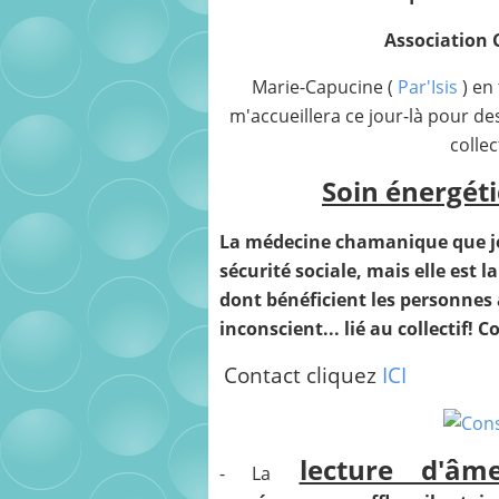
Association C
Marie-Capucine (
Par'Isis
) en
m'accueillera ce jour-là pour de
collec
Soin énergét
La médecine chamanique que je 
sécurité sociale, mais elle est 
dont bénéficient les personnes 
inconscient... lié au collectif!
Contact cliquez
ICI
lecture d'âm
- La