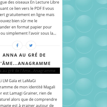
gue des oiseaux En Lecture Libre
quant ce lien vers le PDF Il vous
fert gratuitement en ligne mais
ouvez bien sûr me le
nder en format papier pour
r ou simplement l'avoir sous la...
ANNA AU GRÉ DE
L'ÂME...ANAGRAMME
i LM Gaïa et LaMaGi
gramme de mon identité Magali
r est Lamagi Grainer, rien de
aturel alors que de comprendre
 magie est à grainer autour de