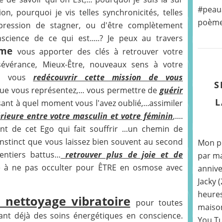
#peaua
on, pourquoi je vis telles synchronicités, telles
poème «
impression de stagner, ou d'être complètement
onscience de ce qui est.....? Je peux au travers
âme
vous apporter des clés à retrouver votre
ersévérance, Mieux-Être, nouveaux sens à votre
e à vous
redécouvrir cette mission de vous
S
ue vous représentez,... vous permettre de
guérir
L
sant à quel moment vous l'avez oublié,...assimiler
rieure entre votre masculin et votre féminin
,....
ant de cet Ego qui fait souffrir ...un chemin de
instinct que vous laissez bien souvent au second
Mon pr
ntiers battus...
retrouver plus de joie et de
par ma
e à ne pas occulter pour ÊTRE en osmose avec
annive
Jacky 
heures
 nettoyage vibratoire
pour toutes
maison
ant déjà des soins énergétiques en conscience.
You Tu