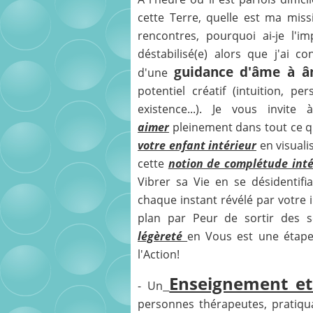
cette Terre, quelle est ma missi
rencontres, pourquoi ai-je l'
déstabilisé(e) alors que j'ai c
guidance d'âme à 
d'une
potentiel créatif (intuition, p
existence...). Je vous invit
aimer
pleinement dans tout ce q
votre enfant intérieur
en visuali
cette
notion de complétude inté
Vibrer sa Vie en se désidentifi
chaque instant révélé par votre 
plan par Peur de sortir des se
légèreté
en Vous est une étap
l'Action!
Enseignement et
- Un
personnes thérapeutes, pratiqu