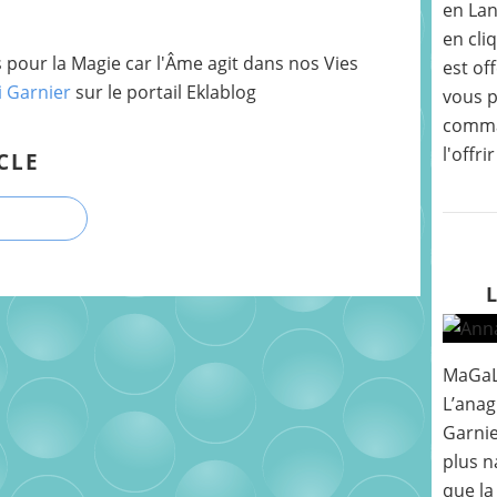
en Lan
en cli
pour la Magie car l'Âme agit dans nos Vies
est of
i Garnier
sur le portail Eklablog
vous p
comma
l'offri
CLE
MaGaL
L’ana
Garnie
plus n
que la