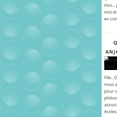
moi… j
moi et
en co
Q
ANJ
File…
nous a
pour s
philos
associ
écoles,