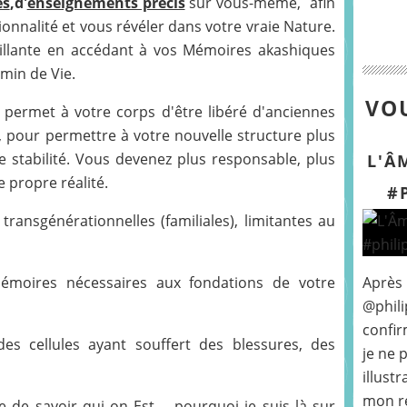
es
,d'
enseignements précis
sur vous-même, afin
onnalité et vous révéler dans votre vraie Nature.
veillante en accédant à vos Mémoires akashiques
emin de Vie.
VOU
permet à votre corps d'être libéré d'anciennes
pour permettre à votre nouvelle structure plus
de stabilité. Vous devenez plus responsable, plus
L'Â
e propre réalité.
#
ransgénérationnelles (familiales), limitantes au
mémoires nécessaires aux fondations de votre
Après
@phili
confir
es cellules ayant souffert des blessures, des
je ne 
illust
mon r
ile de savoir qui on Est,... pourquoi je suis là sur