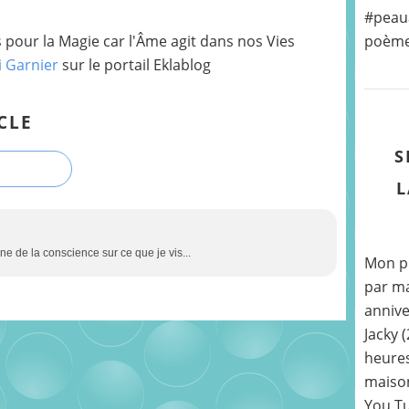
#peaua
pour la Magie car l'Âme agit dans nos Vies
poème «
i Garnier
sur le portail Eklablog
CLE
S
L
ne de la conscience sur ce que je vis...
Mon pr
par ma
annive
Jacky 
heures
maison
You Tu