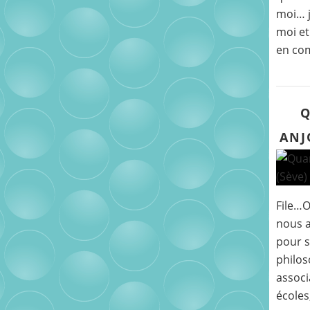
moi… j
moi et
en co
Q
ANJ
File…
nous a
pour s
philos
associ
écoles,