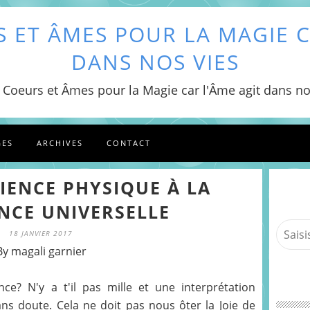
 ET ÂMES POUR LA MAGIE C
DANS NOS VIES
 Coeurs et Âmes pour la Magie car l'Âme agit dans no
GES
ARCHIVES
CONTACT
IENCE PHYSIQUE À LA
NCE UNIVERSELLE
18 JANVIER 2017
By magali garnier
ce? N'y a t'il pas mille et une interprétation
ans doute. Cela ne doit pas nous ôter la Joie de