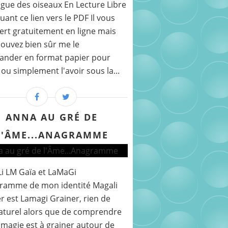
gue des oiseaux En Lecture Libre
quant ce lien vers le PDF Il vous
fert gratuitement en ligne mais
ouvez bien sûr me le
nder en format papier pour
r ou simplement l'avoir sous la...
ANNA AU GRÉ DE
L'ÂME...ANAGRAMME
i LM Gaïa et LaMaGi
gramme de mon identité Magali
r est Lamagi Grainer, rien de
aturel alors que de comprendre
 magie est à grainer autour de