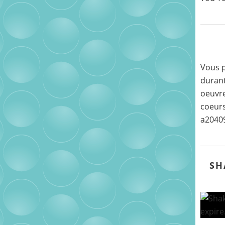
Vous p
durant
oeuvre
coeurs
a2040
SH