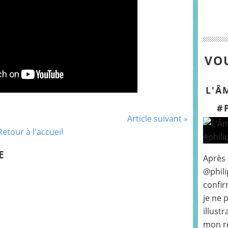
VOU
L'Â
#
Article suivant »
Retour à l'accueil
E
Après
@phili
confir
je ne 
illust
mon r