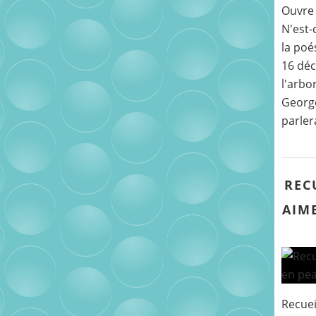
Ouvre 
N'est-
la poé
16 déc
l'arbo
George
parler
REC
AIME
Recuei