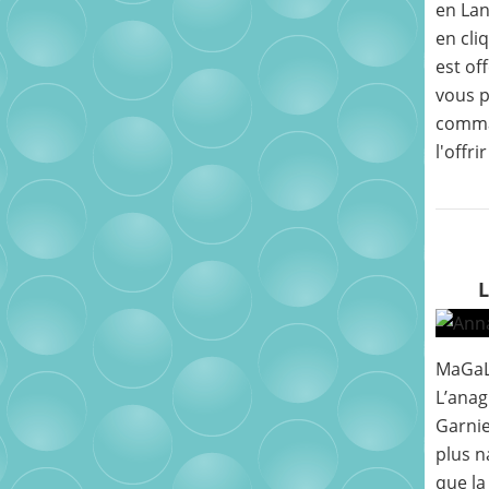
en Lan
en cli
est of
vous p
comma
l'offri
MaGaL
L’ana
Garnie
plus n
que la