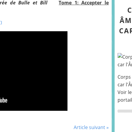
rée de Bulle et Bill
Tome 1: Accepter le
C
ÂM
I
CA
Corps 
car l'
Voir le
portai
Article suivant »