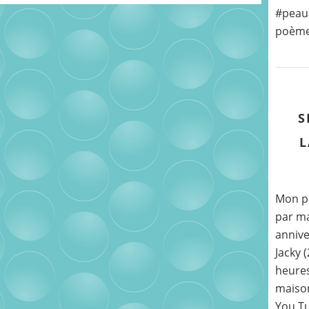
#peaua
poème «
S
L
Mon pr
par ma
annive
Jacky 
heures
maison
You Tu