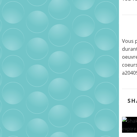
Vous p
durant
oeuvre
coeurs
a2040
SH