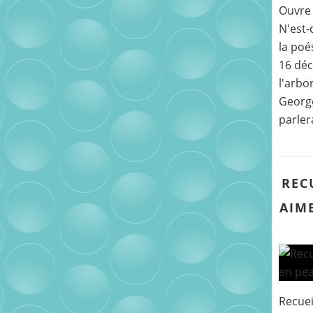
Ouvre 
N'est-
la poé
16 déc
l'arbo
George
parler
REC
AIME
Recuei