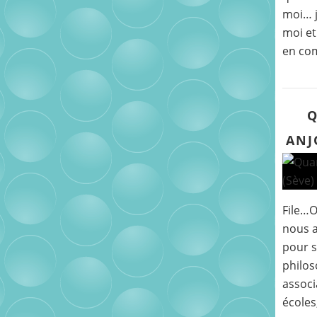
moi… j
moi et
en co
Q
ANJ
File…
nous a
pour s
philos
associ
écoles,