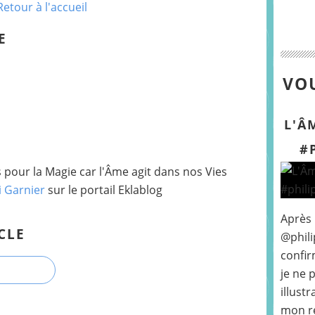
Retour à l'accueil
E
VOU
L'Â
#
pour la Magie car l'Âme agit dans nos Vies
i Garnier
sur le portail Eklablog
Après
CLE
@phili
confir
je ne 
illust
mon r