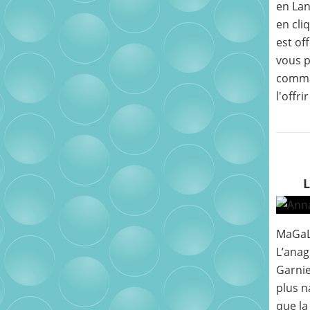
en Lan
en cli
est of
vous p
comma
l'offri
MaGaL
L’ana
Garnie
plus n
que la