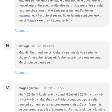
jugulées permettent cette magie d’une nouvelle ouverture, d’un
nouvel apprentissage... n’attendez rien, juste ressentez si cela
résonne chez vous ... elle aime puissamment l’autre, est
maternante, à l’écoute et ses multiples talents sont précieux ...
merci Magali ♥️♥️♥️<br /> Répondre<br />
Répondre
N
Nadège
26/09/2019 14:24
Magali , Un grand merci . Cela m'a permis de voir certaine
chose d'une autre facons et d'autre reste encore une énigme .
Merci pour ce bien-être .
Répondre
M
magali garnier
10/07/2019 11:55
<br /> 22<br /> Adeline<br /> Lundi 8 Juillet à 23:34 <br /> <br
/> <br /> <br /> Magalie , <br /> Merci beaucoup pour cette
rencontre , merci pour ces précieuses clefs ...Cela m'a permis
de comprendre que les réponses sont en nous et que la lumière