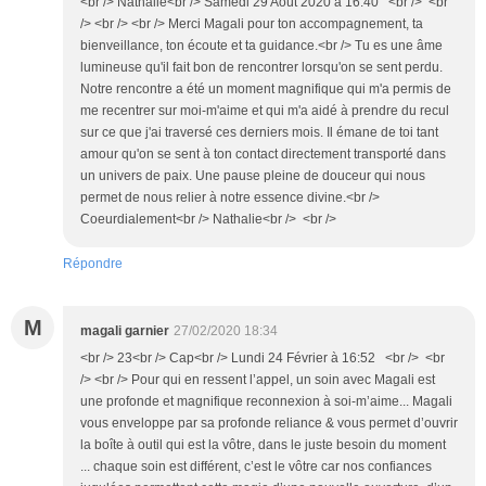
<br /> Nathalie<br /> Samedi 29 Août 2020 à 16:40 <br /> <br
/> <br /> <br /> Merci Magali pour ton accompagnement, ta
bienveillance, ton écoute et ta guidance.<br /> Tu es une âme
lumineuse qu'il fait bon de rencontrer lorsqu'on se sent perdu.
Notre rencontre a été un moment magnifique qui m'a permis de
me recentrer sur moi-m'aime et qui m'a aidé à prendre du recul
sur ce que j'ai traversé ces derniers mois. Il émane de toi tant
amour qu'on se sent à ton contact directement transporté dans
un univers de paix. Une pause pleine de douceur qui nous
permet de nous relier à notre essence divine.<br />
Coeurdialement<br /> Nathalie<br /> <br />
Répondre
M
magali garnier
27/02/2020 18:34
<br /> 23<br /> Cap<br /> Lundi 24 Février à 16:52 <br /> <br
/> <br /> Pour qui en ressent l’appel, un soin avec Magali est
une profonde et magnifique reconnexion à soi-m’aime... Magali
vous enveloppe par sa profonde reliance & vous permet d’ouvrir
la boîte à outil qui est la vôtre, dans le juste besoin du moment
... chaque soin est différent, c’est le vôtre car nos confiances