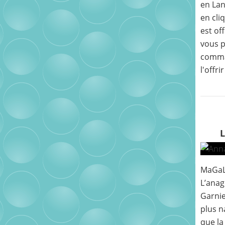
en Lan
en cli
est of
vous p
comma
l'offri
MaGaL
L’ana
Garnie
plus n
que la