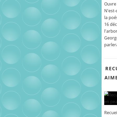
Ouvre 
N'est-
la poé
16 déc
l'arbo
George
parler
REC
AIME
Recuei