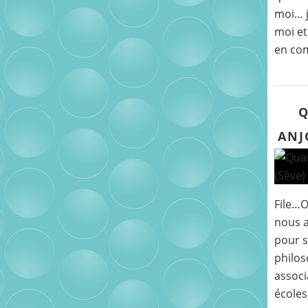
moi… j
moi et
en co
Q
ANJ
File…
nous a
pour s
philos
associ
écoles,