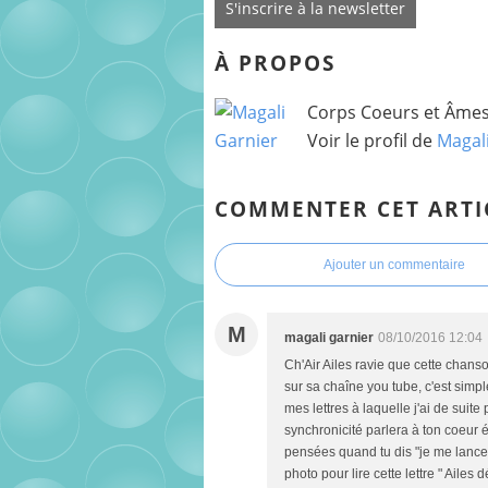
S'inscrire à la newsletter
À PROPOS
Corps Coeurs et Âmes 
Voir le profil de
Magal
COMMENTER CET ARTI
Ajouter un commentaire
M
magali garnier
08/10/2016 12:04
Ch'Air Ailes ravie que cette chans
sur sa chaîne you tube, c'est simple
mes lettres à laquelle j'ai de sui
synchronicité parlera à ton coeur 
pensées quand tu dis "je me lance"
photo pour lire cette lettre " Ail