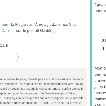
#peaua
poème «
pour la Magie car l'Âme agit dans nos Vies
i Garnier
sur le portail Eklablog
S
CLE
L
Mon pr
par ma
on de Joâme t'ai plue, n'hésite pas à écouter ses autres chansons
annive
 et spontané... si le coeur t'en dit. Je ter mets un lien vers une de
Jacky 
te pensé en voyant ton pseudo tu vas comprendre j'espère que cette
heures
également pour t'accompagner . Je t'envoie mes plus b'ailes
maison
 ...oui vas-y écoute ce que ton coeur t'en-saigne! Clique sur cette
es déployées pour voler en liberté..." B'AILE JOUR-NEE à TOI<br />
You Tu