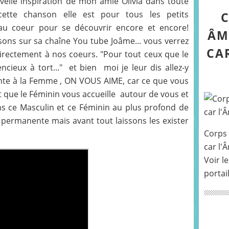
uvelle inspiration de mon amie Olivia dans toute
 cette chanson elle est pour tous les petits
C
 au coeur pour se découvrir encore et encore!
ÂM
ons sur sa chaîne You tube Joâme... vous verrez
CA
 directement à nos coeurs. "Pour tout ceux que le
ncieux à tort..." et bien moi je leur dis allez-y
nte à la Femme , ON VOUS AIME, car ce que vous
t que le Féminin vous accueille autour de vous et
s ce Masculin et ce Féminin au plus profond de
 permanente mais avant tout laissons les exister
Corps 
car l'
Voir le
portai