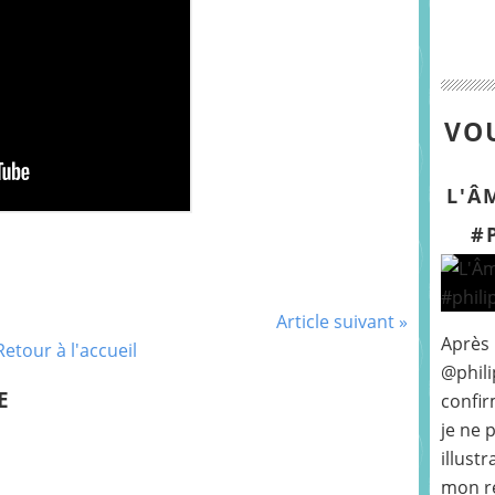
VOU
L'Â
#
Article suivant »
Après
Retour à l'accueil
@phili
E
confir
je ne 
illust
mon r