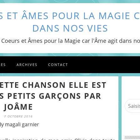
 ET ÂMES POUR LA MAGIE C
DANS NOS VIES
 Coeurs et Âmes pour la Magie car l'Âme agit dans no
GES
ARCHIVES
CONTACT
CETTE CHANSON ELLE EST
S PETITS GARÇONS PAR
JOÂME
7 OCTOBRE 2016
By magali garnier