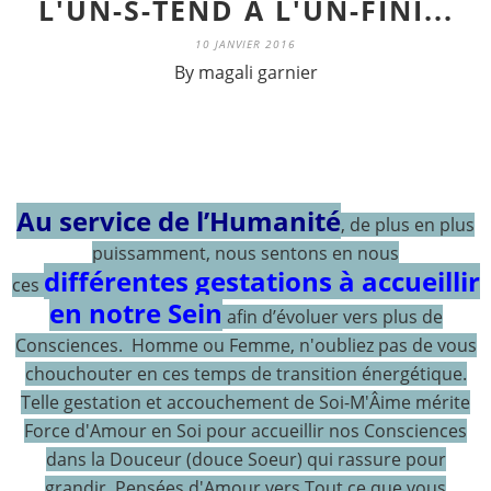
L'UN-S-TEND À L'UN-FINI...
10 JANVIER 2016
By magali garnier
Au service de l’Humanité
, de plus en plus
puissamment, nous sentons en nous
différentes gestations à accueillir
ces
en notre Sein
afin d’évoluer vers plus de
Consciences. Homme ou Femme, n'oubliez pas de vous
chouchouter en ces temps de transition énergétique.
Telle gestation et accouchement de Soi-M'Âime mérite
Force d'Amour en Soi pour accueillir nos Consciences
dans la Douceur (douce Soeur) qui rassure pour
grandir. Pensées d'Amour vers Tout ce que vous