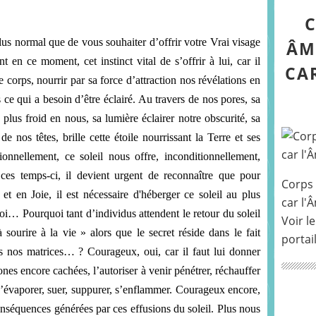
C
lus normal que de vous souhaiter d’offrir votre Vrai visage
ÂM
en ce moment, cet instinct vital de s’offrir à lui, car il
CA
e corps, nourrir par sa force d’attraction nos révélations en
ce qui a besoin d’être éclairé. Au travers de nos pores, sa
 plus froid en nous, sa lumière éclairer notre obscurité, sa
de nos têtes, brille cette étoile nourrissant la Terre et ses
onnellement, ce soleil nous offre, inconditionnellement,
ces temps-ci, il devient urgent de reconnaître que pour
Corps 
et en Joie, il est nécessaire d'héberger ce soleil au plus
car l'
 soi… Pourquoi tant d’individus attendent le retour du soleil
Voir le
ourire à la vie » alors que le secret réside dans le fait
portai
s nos matrices… ? Courageux, oui, car il faut lui donner
ones encore cachées, l’autoriser à venir pénétrer, réchauffer
r, s’évaporer, suer, suppurer, s’enflammer. Courageux encore,
 conséquences générées par ces effusions du soleil. Plus nous