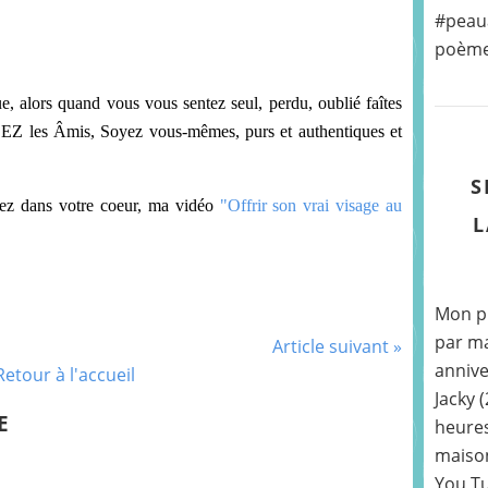
#peaua
poème «
, alors quand vous vous sentez seul, perdu, oublié faîtes
LLEZ les Âmis, Soyez vous-mêmes, purs et authentiques et
S
tez dans votre coeur, ma vidéo
"Offrir son vrai visage au
L
Mon pr
par ma
Article suivant »
annive
Retour à l'accueil
Jacky 
E
heures
maison
You Tu