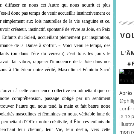
er, diffuser en nous cet Autre qui nous nourrit et plus
’est-il donc pas temps de venir accueillir instinctivement ce
er simplement aux lois naturelles de la vie sanguine et ce,
oir créateur, instinctif, spontané de vivre sa Joie, en Paix
VOU
 Enfants du Soleil, accueillant pleinement par inspiration,
nfiance de la Danse à s’offrir. « Voici venu le temps, des
L'Â
fants (ou dans l’ère du verseau) c’est tous les jours le
ir fait vibrer, rappeler l'innocence de la Joie dans nos
#
ons à l’intérieur notre vérité, Masculin et Féminin Sacré
 s’ouvrir à cette conscience collective en admettant que ce
Après
tre compréhension, passage obligé par un sentiment
@phili
rouver l’autre qui nous tend la main et fait battre notre
confir
arités masculines et féminines en nous, véritable lune de
je ne 
permettant d’Offrir notre créativité, d’Être ces enfants du
illust
herchant leur chemin, leur Vie, leur destin, vers cette
mon r