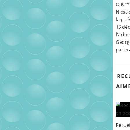
Ouvre 
N'est-
la poé
16 déc
l'arbo
George
parler
REC
AIME
Recuei