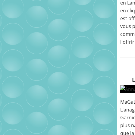
en Lan
en cli
est of
vous p
comma
l'offri
MaGaL
L’ana
Garnie
plus n
que la