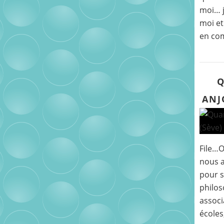
moi… j
moi et
en co
Q
ANJ
File…
nous a
pour s
philos
associ
écoles,