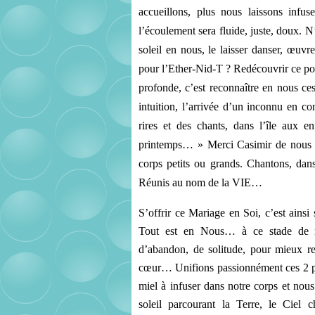
accueillons, plus nous laissons infus
l’écoulement sera fluide, juste, doux. N
soleil en nous, le laisser danser, œuvr
pour l’Ether-Nid-T ? Redécouvrir ce pouv
profonde, c’est reconnaître en nous ces
intuition, l’arrivée d’un inconnu en co
rires et des chants, dans l’île aux en
printemps… » Merci Casimir de nous avo
corps petits ou grands. Chantons, dans
Réunis au nom de la VIE…
S’offrir ce Mariage en Soi, c’est ainsi
Tout est en Nous… à ce stade de no
d’abandon, de solitude, pour mieux ret
cœur… Unifions passionnément ces 2 pol
miel à infuser dans notre corps et nous 
soleil parcourant la Terre, le Ciel c