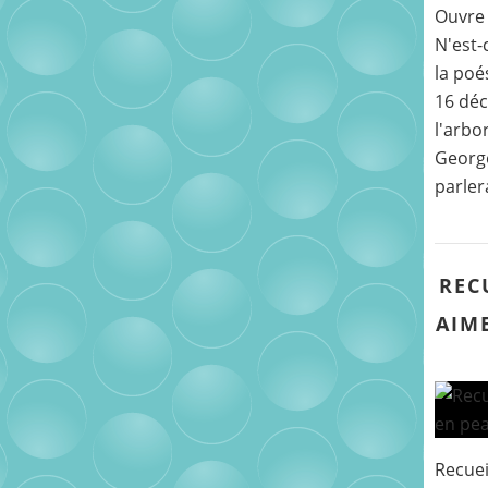
Ouvre 
N'est-
la poé
16 déc
l'arbo
George
parler
REC
AIME
Recuei