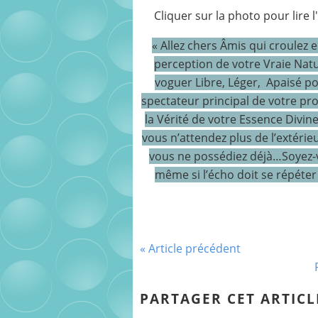
Cliquer sur la photo pour lire l
« Allez chers Âmis qui croulez 
perception de votre Vraie Natu
voguer Libre, Léger, Apaisé pour
spectateur principal de votre p
la Vérité de votre Essence Divin
vous n’attendez plus de l’extérie
vous ne possédiez déjà…Soyez-vo
même si l’écho doit se répéte
« Article précédent
PARTAGER CET ARTICL