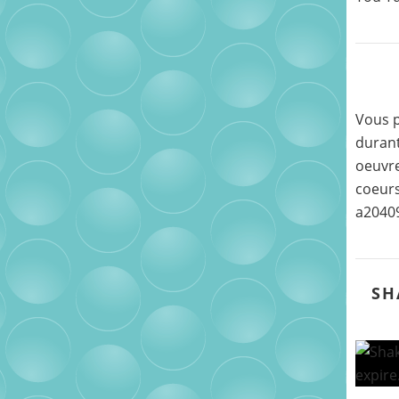
Vous p
durant
oeuvre
coeurs
a2040
SH