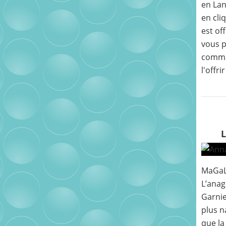
en Lan
en cli
est of
vous p
comma
l'offri
MaGaL
L’ana
Garnie
plus n
que la