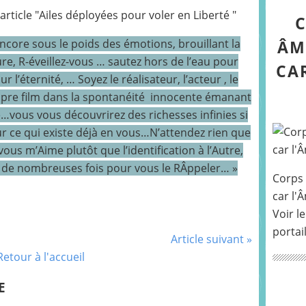
'article "Ailes déployées pour voler en Liberté "
C
encore sous le poids des émotions, brouillant la
ÂM
re, R-éveillez-vous … sautez hors de l’eau pour
CA
 l’éternité, … Soyez le réalisateur, l’acteur , le
ropre film dans la spontanéité innocente émanant
e…vous vous découvrirez des richesses infinies si
ur ce qui existe déjà en vous…N’attendez rien que
us m’Aime plutôt que l’identification à l’Autre,
r de nombreuses fois pour vous le RÂppeler… »
Corps 
car l'
Voir le
portai
Article suivant »
Retour à l'accueil
E