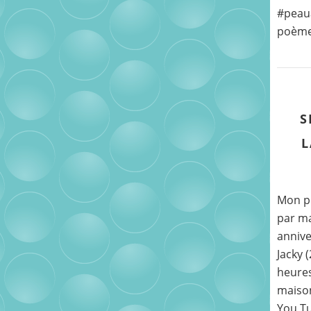
#peaua
poème «
S
L
Mon pr
par ma
annive
Jacky 
heures
maison
You Tu