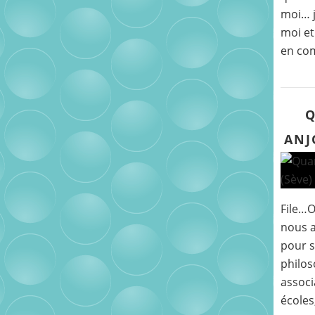
moi… j
moi et
en co
Q
ANJ
File…
nous a
pour s
philos
associ
écoles,