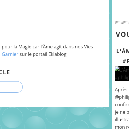
VOU
pour la Magie car l'Âme agit dans nos Vies
L'Â
i Garnier
sur le portail Eklablog
#
CLE
Après
@phili
confir
je ne 
illust
mon r