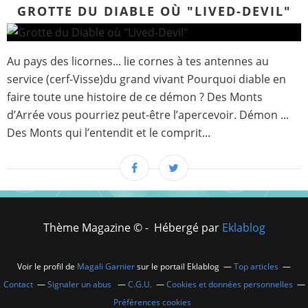
GROTTE DU DIABLE OÙ "LIVED-DEVIL"
Au pays des licornes... lie cornes à tes antennes au
service (cerf-Visse)du grand vivant Pourquoi diable en
faire toute une histoire de ce démon ? Des Monts
d’Arrée vous pourriez peut-être l’apercevoir. Démon ...
Des Monts qui l’entendit et le comprit...
Thème Magazine © - Hébergé par
Eklablog
Voir le profil de
Magali Garnier
sur le portail Eklablog
Top articles
Contact
Signaler un abus
C.G.U.
Cookies et données personnelles
Préférences cookies