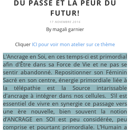
DU PASSÉ ET LA PEUR DU
FUTUR!
17 NOVEMBRE 2016
By magali garnier
Cliquer
ICI pour voir mon atelier sur ce thème
L'Ancrage en Soi, en ces temps-ci est primordial
afin d'Être dans sa Force de Vie et ne pas se
sentir abandonné. Repositionner son Féminin
Sacré en son centre, énergie primordiale liée à
la télépathie est la Source intarissable
d'ancrage à intégrer dans nos cellules.
S
’il est
essentiel de vivre en synergie ce passage vers
une ère nouvelle, bien souvent la notion
d’ANCRAGE en SOI est peu considérée, peu
comprise et pourtant primordiale. L’Humain a