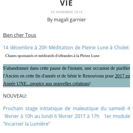
VIE
29 NOVEMBRE 2016
By magali garnier
Bien cher Tous
14 décembre à 20h Méditation de Pleine Lune à Cholet
Chants spontanés et méditatifs d'offrandes à la Pleine Lune.
S'abandonner dans cette pause de l'instant, une occasion de purifier
l'Ancien en cette fin d'année et de bénir le Renouveau pour
2017 en
Année UNE...propice aux nouvelles créations
!
NOUVEAU:
Prochain stage initiatique de maïeutique du samedi 4
février à 10h au lundi 6 février 2017 à 17h 1er module
"Incarner la Lumière"