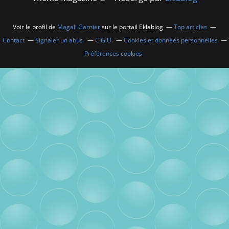
Voir le profil de
Magali Garnier
sur le portail Eklablog
Top articles
Contact
Signaler un abus
C.G.U.
Cookies et données personnelles
Préférences cookies