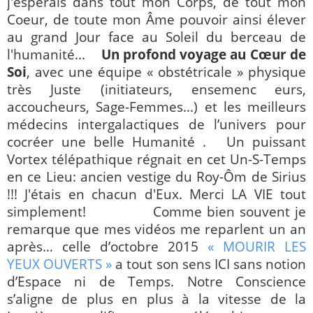
j'espérais dans tout mon Corps, de tout mon
Coeur, de toute mon Âme pouvoir ainsi élever
au grand Jour face au Soleil du berceau de
l'humanité...
Un profond voyage au Cœur de
Soi
, avec une équipe « obstétricale » physique
très Juste (initiateurs, ensemenc
eurs,
accoucheurs, Sage-Femmes...) et les meilleurs
médecins intergalactiques de l’univers pour
cocréer une belle Humanité .
Un puissant
Vortex télépathique régnait en cet Un-S-Temps
en ce Lieu: ancien vestige du Roy-Ôm de Sirius
!!! J'étais en chacun d'Eux. Merci LA VIE tout
simplement!
Comme bien souvent je
remarque que mes vidéos me reparlent un an
après… celle d’octobre 2015
« MOURIR LES
YEUX OUVERTS »
a tout son sens ICI sans notion
d’Espace ni de Temps. Notre Conscience
s’aligne de plus en plus à la vitesse de la