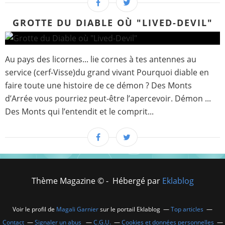
GROTTE DU DIABLE OÙ "LIVED-DEVIL"
Au pays des licornes... lie cornes à tes antennes au
service (cerf-Visse)du grand vivant Pourquoi diable en
faire toute une histoire de ce démon ? Des Monts
d’Arrée vous pourriez peut-être l’apercevoir. Démon ...
Des Monts qui l’entendit et le comprit...
Thème Magazine © - Hébergé par
Eklablog
Voir le profil de
Magali Garnier
sur le portail Eklablog
Top articles
Contact
Signaler un abus
C.G.U.
Cookies et données personnelles