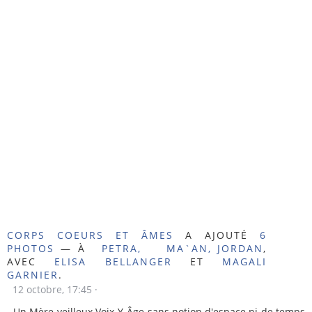
CORPS COEURS ET ÂMES
A AJOUTÉ
6
PHOTOS
— À
PETRA, MA`AN, JORDAN
,
AVEC
ELISA BELLANGER
ET
MAGALI
GARNIER
.
12 octobre, 17:45
·
Un Mère-veilleux Voix-Y-Âge sans notion d'espace ni de temps