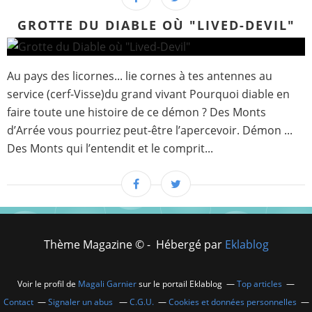
GROTTE DU DIABLE OÙ "LIVED-DEVIL"
Au pays des licornes... lie cornes à tes antennes au
service (cerf-Visse)du grand vivant Pourquoi diable en
faire toute une histoire de ce démon ? Des Monts
d’Arrée vous pourriez peut-être l’apercevoir. Démon ...
Des Monts qui l’entendit et le comprit...
Thème Magazine © - Hébergé par
Eklablog
Voir le profil de
Magali Garnier
sur le portail Eklablog
Top articles
Contact
Signaler un abus
C.G.U.
Cookies et données personnelles